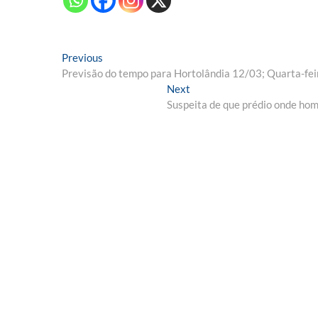
Navegação
Previous
Previous
post:
Previsão do tempo para Hortolândia 12/03; Quarta-fei
de
Next
Next
Post
post:
Suspeita de que prédio onde hom