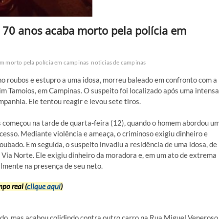
0 anos acaba morto pela polícia em
 morto pela polícia em campinas
noticias de campinas
 roubos e estupro a uma idosa, morreu baleado em confronto com a
ardim Tamoios, em Campinas. O suspeito foi localizado após uma intensa
panhia. Ele tentou reagir e levou sete tiros.
mes começou na tarde de quarta-feira (12), quando o homem abordou u
sso. Mediante violência e ameaça, o criminoso exigiu dinheiro e
roubado. Em seguida, o suspeito invadiu a residência de uma idosa, de
 Via Norte. Ele exigiu dinheiro da moradora e, em um ato de extrema
lmente na presença de seu neto.
po real (
clique aqui
)
do, mas acabou colidindo contra outro carro na Rua Miguel Veneroso