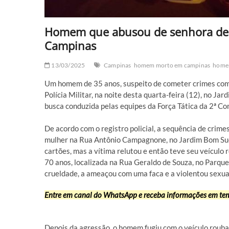
Homem que abusou de senhora de 7
Campinas
13/03/2025
Campinas
homem morto em campinas
homem
Um homem de 35 anos, suspeito de cometer crimes como
Polícia Militar, na noite desta quarta-feira (12), no J
busca conduzida pelas equipes da Força Tática da 2ª Com
De acordo com o registro policial, a sequência de cri
mulher na Rua Antônio Campagnone, no Jardim Bom Suce
cartões, mas a vítima relutou e então teve seu veículo 
70 anos, localizada na Rua Geraldo de Souza, no Parque
crueldade, a ameaçou com uma faca e a violentou sexua
Entre em canal do WhatsApp e receba informações em tem
Depois da agressão, o homem fugiu com o veículo rouba