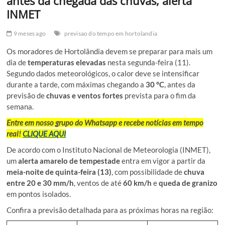
antes da chegada das chuvas, alerta
INMET
9 meses ago
previsao do tempo em hortolandia
Os moradores de Hortolândia devem se preparar para mais um
dia de
temperaturas elevadas
nesta segunda-feira (11).
Segundo dados meteorológicos, o calor deve se intensificar
durante a tarde, com máximas chegando a
30 °C
, antes da
previsão de
chuvas e ventos fortes
prevista para o fim da
semana.
Entre em nosso grupo do Whatsapp e recebe notícias em tempo
real!
CLIQUE AQUI
De acordo com o Instituto Nacional de Meteorologia (INMET),
um
alerta amarelo de tempestade
entra em vigor a partir da
meia-noite de quinta-feira (13)
, com possibilidade de
chuva
entre 20 e 30 mm/h
, ventos de até
60 km/h
e
queda de granizo
em pontos isolados.
Confira a previsão detalhada para as próximas horas na região: