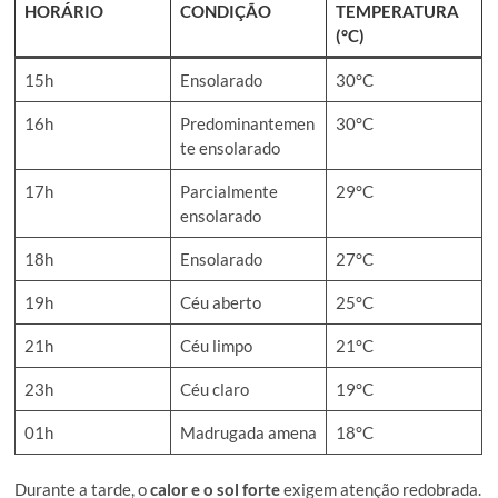
HORÁRIO
CONDIÇÃO
TEMPERATURA
(°C)
15h
Ensolarado
30°C
16h
Predominantemen
30°C
te ensolarado
17h
Parcialmente
29°C
ensolarado
18h
Ensolarado
27°C
19h
Céu aberto
25°C
21h
Céu limpo
21°C
23h
Céu claro
19°C
01h
Madrugada amena
18°C
Durante a tarde, o
calor e o sol forte
exigem atenção redobrada.