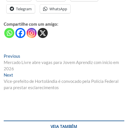
Telegram
WhatsApp
Compartilhe com um amigo:
Navegação
Previous
Previous
post:
Mercado Livre abre vagas para Jovem Aprendiz com início em
de
2026
Post
Next
Next
post:
Vice-prefeito de Hortolândia é convocado pela Polícia Federal
para prestar esclarecimentos
VEJA TAMBÉM