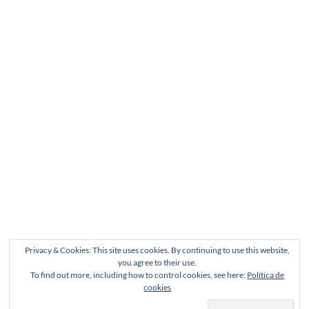
Privacy & Cookies: This site uses cookies. By continuing to use this website,
you agree to their use.
To find out more, including how to control cookies, see here:
Política de
cookies