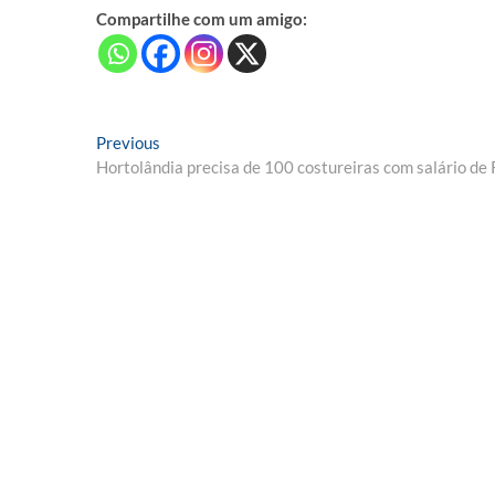
Compartilhe com um amigo:
Navegação
Previous
Previous
post:
Hortolândia precisa de 100 costureiras com salário d
de
Post