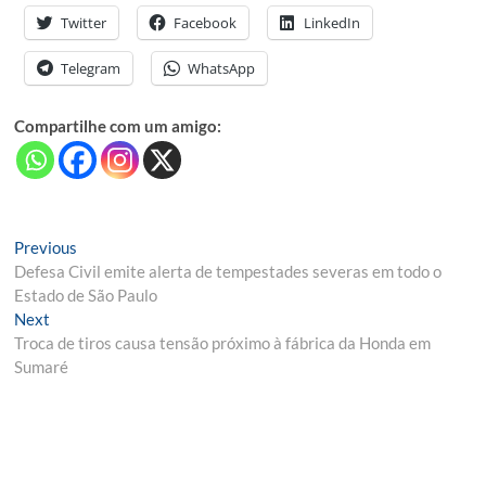
Twitter
Facebook
LinkedIn
Telegram
WhatsApp
Compartilhe com um amigo:
Navegação
Previous
Previous
post:
Defesa Civil emite alerta de tempestades severas em todo o
de
Estado de São Paulo
Post
Next
Next
post:
Troca de tiros causa tensão próximo à fábrica da Honda em
Sumaré