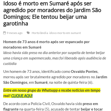
Idoso é morto em Sumaré após ser
agredido por moradores do Jardim São
Domingos; Ele tentou beijar uma
garotinha
9 meses ago
Hortolândia
idoso morto em sumaré
Homem de 73 anos é morto após ser espancado por
moradores em Sumaré
Idoso havia sido preso no dia anterior por suspeita de tentar beijar
uma criança em supermercado, mas foi liberado após audiência de
custódia
Um homem de 73 anos, identificado como
Osvaldo Pontes
,
morreu após ser brutalmente agredido por moradores no
Jardim
São Domingos
, em
Sumaré
, na noite de quinta-feira (6).
Entre em nosso grupo do Whatsapp e recebe notícias em tempo
real!
CLIQUE AQUI
De acordo com a Polícia Civil, Osvaldo havia sido
preso em
flagrante
na quarta-feira (5), acusado de tentar
beijar e tocar