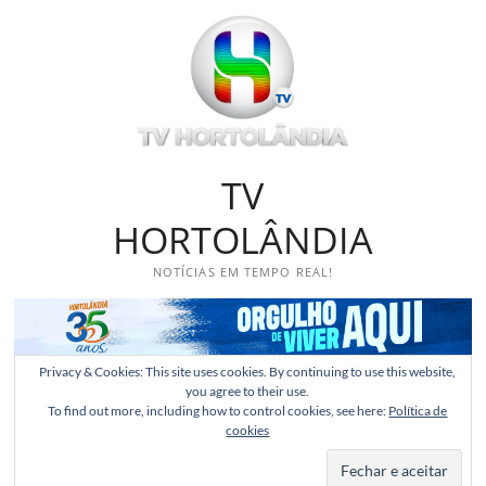
Skip
to
content
TV
HORTOLÂNDIA
NOTÍCIAS EM TEMPO REAL!
Privacy & Cookies: This site uses cookies. By continuing to use this website,
you agree to their use.
To find out more, including how to control cookies, see here:
Política de
cookies