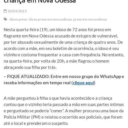
20/04/2023
idoso preso
idoso preso em nova odessa
preso em nova odessa
Nesta quarta-feira (19), um idoso de 72 anos foi preso em
flagrante em Nova Odessa acusado de estupro de vulnerável,
por ter abusado sexualmente de uma criança de quatro anos. De
acordo com a mãe, em seu boletim de ocorrência, o idoso é seu
vizinho e costuma frequentar a casa com frequência. No entanto,
na quarta-feira, por volta de 20h, a mãe flagrou o homem
abraçando sua filha por trás.
– FIQUE ATUALIZADO: Entre em nosso grupo do WhatsApp e
receba informações em tempo real (
clique aqui
)
A mãe perguntou à filha o que havia acontecido e a criança
contou que o vizinho teria passado a mão em suas partes íntimas
e perguntado se poderia “comer”. A mulher procurou uma base da
Polícia Militar (PM) e relatou o ocorrido aos policiais, que foram
até o local e prenderam o suspeito.