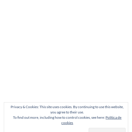
Privacy & Cookies: This site uses cookies. By continuing to use this website,
you agree to their use.
To find out more, including how to control cookies, see here:
Política de
cookies