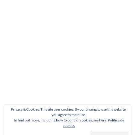
Privacy & Cookies: This site uses cookies. By continuing to use this website,
you agree to their use.
To find out more, including how to control cookies, see here:
Política de
cookies