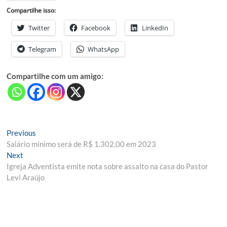
Compartilhe isso:
Twitter
Facebook
LinkedIn
Telegram
WhatsApp
Compartilhe com um amigo:
Navegação
Previous
Previous
post:
Salário mínimo será de R$ 1.302,00 em 2023
de
Next
Next
Post
post:
Igreja Adventista emite nota sobre assalto na casa do Pastor
Levi Araújo