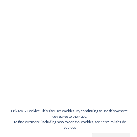
Privacy & Cookies: This site uses cookies. By continuing to use this website,
you agree to their use.
To find out more, including how to control cookies, see here:
Política de
cookies