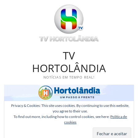
Skip
to
content
TV
HORTOLÂNDIA
NOTÍCIAS EM TEMPO REAL!
Privacy & Cookies: This site uses cookies. By continuing to use this website,
you agree to their use.
To find out more, including how to control cookies, see here:
Política de
cookies