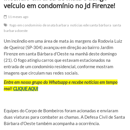
veículo em condomínio no Jd Firenze!
11 meses ago
fogo em condominio de snata barbara
noticias ede santa bárbara
santa
barbara doeste
Um incêndio em uma área de mata às margens da Rodovia Luiz
de Queiroz (SP-304) avançou em direção ao bairro Jardim
Firenze em santa Bárbara d’Oeste na manhã deste domingo
(21). O fogo atingiu carros que estavam estacionados na
entrada de um condomínio residencial, conforme mostram
imagens que circulam nas redes sociais.
Entre em nosso grupo do Whatsapp e recebe notícias em tempo
real!
CLIQUE AQUI
Equipes do Corpo de Bombeiros foram acionadas e enviaram
duas viaturas para combater as chamas. A Defesa Civil de Santa
Bárbara d’Oeste também acompanha a ocorrência.