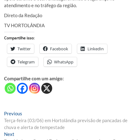
atendimento e no tráfego da região.
Direto da Redação
TV HORTOLÂNDIA
Compartilhe isso:
Twitter
Facebook
LinkedIn
Telegram
WhatsApp
Compartilhe com um amigo:
Navegação
Previous
Previous
post:
Terça-feira (03/06) em Hortolândia previsão de pancadas de
de
chuva e alerta de tempestade
Post
Next
Next