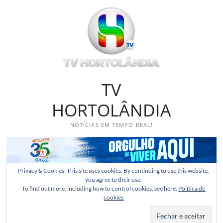
Skip
to
content
TV
HORTOLÂNDIA
NOTÍCIAS EM TEMPO REAL!
Privacy & Cookies: This site uses cookies. By continuing to use this website,
you agree to their use.
To find out more, including how to control cookies, see here:
Política de
cookies