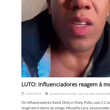
LUTO: Influenciadores reagem à m
16/05/2023
assassinato micaelly
caso micaelly
Hortolând
Os influenciadores Kaick Diniz e Vinny Pollo, com 5.2 m
reagiram à morte da amiga, Micaelly Lara, assassinada