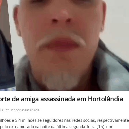
orte de amiga assassinada em Hortolândia
ia
influencer assassinada
ilhões e 3.4 milhões se seguidores nas redes socias, respectivamente
 pelo ex-namorado na noite da última segunda-feira (15), em