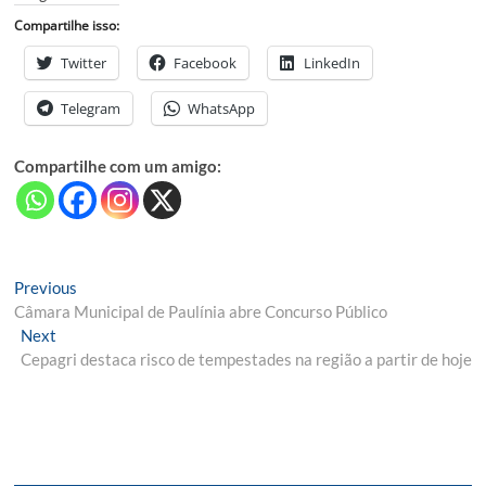
Compartilhe isso:
Twitter
Facebook
LinkedIn
Telegram
WhatsApp
Compartilhe com um amigo:
Navegação
Previous
Previous
post:
Câmara Municipal de Paulínia abre Concurso Público
de
Next
Next
Post
post:
Cepagri destaca risco de tempestades na região a partir de hoje