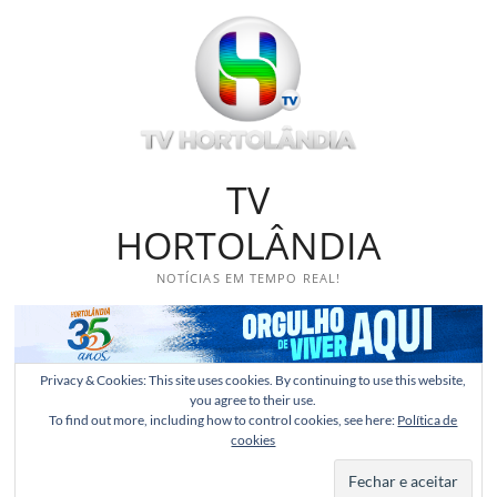
Skip
to
content
TV
HORTOLÂNDIA
NOTÍCIAS EM TEMPO REAL!
Privacy & Cookies: This site uses cookies. By continuing to use this website,
you agree to their use.
To find out more, including how to control cookies, see here:
Política de
cookies