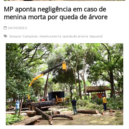
MP aponta negligência em caso de
menina morta por queda de árvore
24/10/2023
bosque
Campinas
menina morre
queda de árvore
taquaral