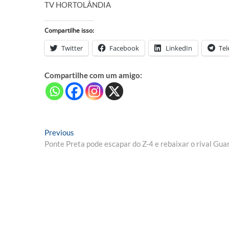
TV HORTOLÂNDIA
Compartilhe isso:
Twitter
Facebook
LinkedIn
Te
Compartilhe com um amigo:
Navegação
Previous
Previous
post:
Ponte Preta pode escapar do Z-4 e rebaixar o rival Gua
de
Post