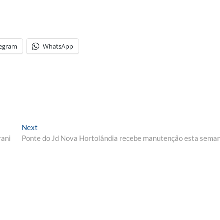
legram
WhatsApp
Next
Next
post:
rani
Ponte do Jd Nova Hortolândia recebe manutenção esta sema