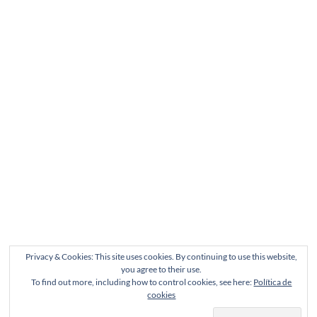
Privacy & Cookies: This site uses cookies. By continuing to use this website,
you agree to their use.
To find out more, including how to control cookies, see here:
Política de
cookies