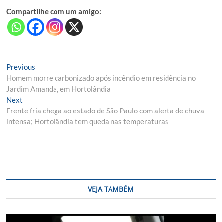
Compartilhe com um amigo:
Navegação
Previous
Previous
post:
Homem morre carbonizado após incêndio em residência no
de
Jardim Amanda, em Hortolândia
Post
Next
Next
post:
Frente fria chega ao estado de São Paulo com alerta de chuva
intensa; Hortolândia tem queda nas temperaturas
VEJA TAMBÉM