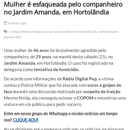
Mulher é esfaqueada pelo companheiro
no Jardim Amanda, em Hortolândia
9 meses ago
companheiro esfaqueia a propria mulher em hortolandia
tentativa de
feminicidio
Uma mulher de
46 anos
foi brutalmente agredida pelo
companheiro, de
29 anos
, na manhã deste sábado (25), no
Jardim Amanda
, em Hortolândia. O caso foi registrado na
delegacia como
tentativa de homicídio
.
De acordo com informações da
Rádio Digital Pop
, a vítima
contou à Polícia Militar que foi atacada com
socos e golpes de
faca
durante uma discussão motivada por
suspeita de traição
.
Mesmo ferida, ela conseguiu acionar o
COPOM
e encontrou uma
viatura em via pública para pedir socorro.
Entre em nosso grupo do Whatsapp e recebe notícias em tempo
real!
CLIQUE AQUI
Ao se dirigirem até o endereço indicado, os policiais localizaram