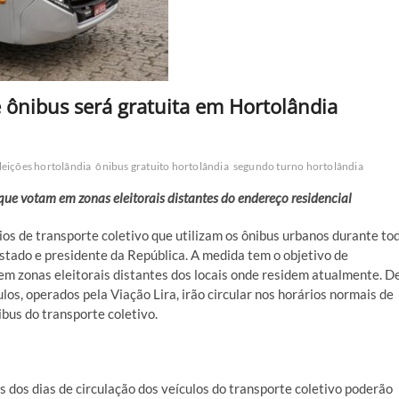
e ônibus será gratuita em Hortolândia
leições hortolândia
ônibus gratuito hortolândia
segundo turno hortolândia
ue votam em zonas eleitorais distantes do endereço residencial
ios de transporte coletivo que utilizam os ônibus urbanos durante to
stado e presidente da República. A medida tem o objetivo de
m zonas eleitorais distantes dos locais onde residem atualmente. D
os, operados pela Viação Lira, irão circular nos horários normais de
ibus do transporte coletivo.
s dos dias de circulação dos veículos do transporte coletivo poderão