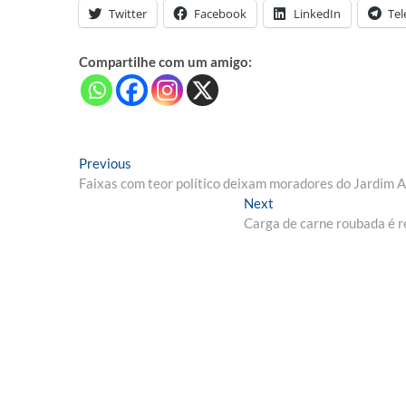
Twitter
Facebook
LinkedIn
Te
Compartilhe com um amigo:
Navegação
Previous
Previous
post:
Faixas com teor político deixam moradores do Jardim
de
Next
Next
Post
post:
Carga de carne roubada é 