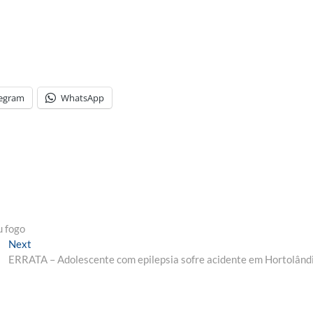
legram
WhatsApp
u fogo
Next
Next
post:
ERRATA – Adolescente com epilepsia sofre acidente em Hortolând