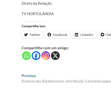
Direto da Redação
TV HORTOLÂNDIA
Compartilhe isso:
Twitter
Facebook
LinkedIn
Te
Compartilhe com um amigo:
Navegação
Previous
Previous
post:
Rodovia dos Bandeirantes interditada; Caminhão pego
de
Post