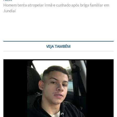
post:
Homem tenta atropelar irmã e cunhado após briga familiar em
Jundiaí
VEJA TAMBÉM