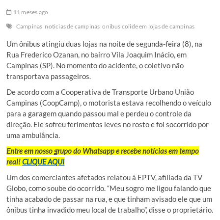
11 meses ago
Campinas
noticias de campinas
onibus colide em lojas de campinas
Um ônibus atingiu duas lojas na noite de segunda-feira (8), na
Rua Frederico Ozanan, no bairro Vila Joaquim Inácio, em
Campinas (SP). No momento do acidente, o coletivo não
transportava passageiros.
De acordo com a Cooperativa de Transporte Urbano União
Campinas (CoopCamp), o motorista estava recolhendo o veículo
para a garagem quando passou mal e perdeu o controle da
direção. Ele sofreu ferimentos leves no rosto e foi socorrido por
uma ambulância.
Entre em nosso grupo do Whatsapp e recebe notícias em tempo
real!
CLIQUE AQUI
Um dos comerciantes afetados relatou à EPTV, afiliada da TV
Globo, como soube do ocorrido. “Meu sogro me ligou falando que
tinha acabado de passar na rua, e que tinham avisado ele que um
ônibus tinha invadido meu local de trabalho”, disse o proprietário.