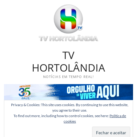
Skip
to
content
TV
HORTOLÂNDIA
NOTÍCIAS EM TEMPO REAL!
Privacy & Cookies: This site uses cookies. By continuing to use this website,
you agree to their use.
To find out more, including how to control cookies, see here:
Política de
cookies