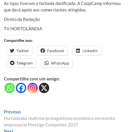
As lojas tiveram a fachada danificada. A CoopCamp informou
que dará apoio aos comerciantes atingidos.
Direto da Redação
TV HORTOLÂNDIA
Compartilhe isso:
Twitter
Facebook
LinkedIn
Telegram
WhatsApp
Compartilhe com um amigo:
Navegação
Previous
Previous
post:
Hortolândia reafirma protagonismo econômico em evento
de
empresarial Prestige Companies 2025
Post
Next
Next