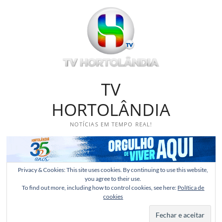
Skip
to
content
TV
HORTOLÂNDIA
NOTÍCIAS EM TEMPO REAL!
Privacy & Cookies: This site uses cookies. By continuing to use this website,
you agree to their use.
To find out more, including how to control cookies, see here:
Política de
cookies