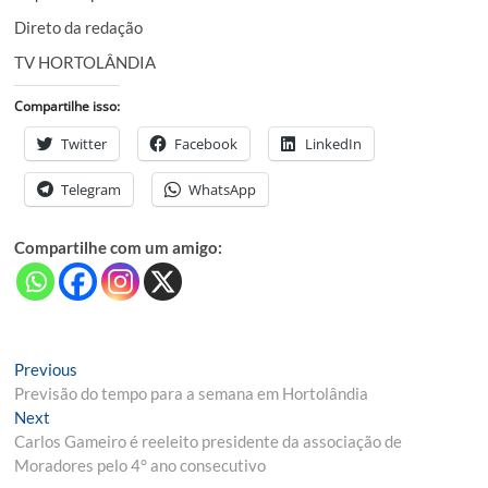
Direto da redação
TV HORTOLÂNDIA
Compartilhe isso:
Twitter
Facebook
LinkedIn
Telegram
WhatsApp
Compartilhe com um amigo:
Navegação
Previous
Previous
post:
Previsão do tempo para a semana em Hortolândia
de
Next
Next
Post
post:
Carlos Gameiro é reeleito presidente da associação de
Moradores pelo 4° ano consecutivo