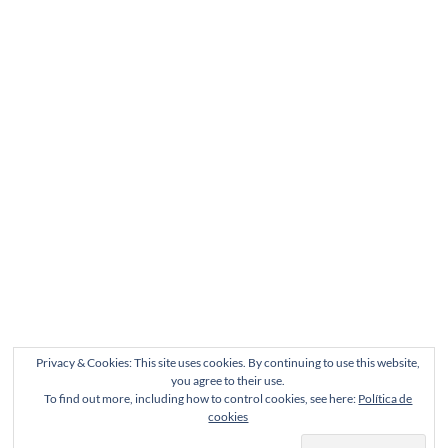
Privacy & Cookies: This site uses cookies. By continuing to use this website,
you agree to their use.
To find out more, including how to control cookies, see here:
Política de
cookies