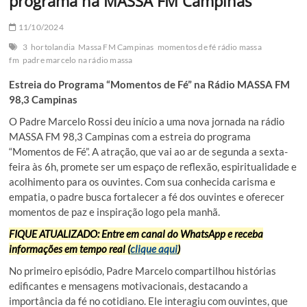
programa na MASSA FM Campinas
11/10/2024
3
hortolandia
Massa FM Campinas
momentos de fé rádio massa
fm
padre marcelo na rádio massa
Estreia do Programa “Momentos de Fé” na Rádio MASSA FM
98,3 Campinas
O Padre Marcelo Rossi deu início a uma nova jornada na rádio
MASSA FM 98,3 Campinas com a estreia do programa
“Momentos de Fé”. A atração, que vai ao ar de segunda a sexta-
feira às 6h, promete ser um espaço de reflexão, espiritualidade e
acolhimento para os ouvintes. Com sua conhecida carisma e
empatia, o padre busca fortalecer a fé dos ouvintes e oferecer
momentos de paz e inspiração logo pela manhã.
FIQUE ATUALIZADO: Entre em canal do WhatsApp e receba
informações em tempo real (
clique aqui
)
No primeiro episódio, Padre Marcelo compartilhou histórias
edificantes e mensagens motivacionais, destacando a
importância da fé no cotidiano. Ele interagiu com ouvintes, que