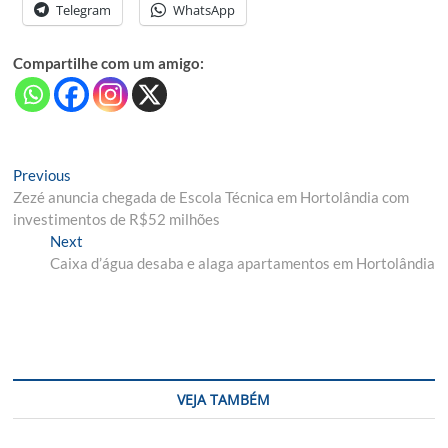
Telegram
WhatsApp
Compartilhe com um amigo:
Navegação
Previous
Previous
post:
Zezé anuncia chegada de Escola Técnica em Hortolândia com
de
investimentos de R$52 milhões
Post
Next
Next
post:
Caixa d’água desaba e alaga apartamentos em Hortolândia
VEJA TAMBÉM