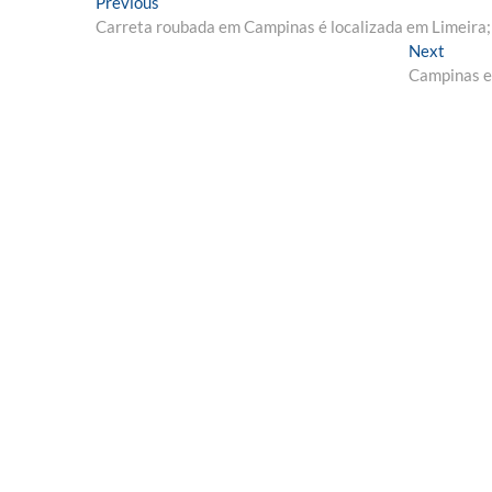
Navegação
Previous
Previous
post:
Carreta roubada em Campinas é localizada em Limeira; 
de
Next
Next
Post
post:
Campinas e 