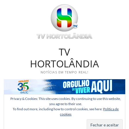
Skip
to
content
TV
HORTOLÂNDIA
NOTÍCIAS EM TEMPO REAL!
Privacy & Cookies: This site uses cookies. By continuing to use this website,
you agree to their use.
To find out more, including how to control cookies, see here:
Política de
cookies