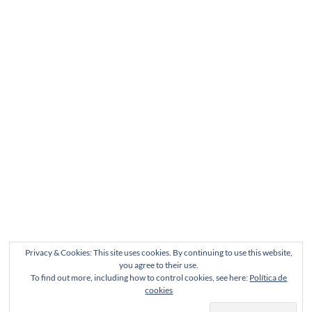
Privacy & Cookies: This site uses cookies. By continuing to use this website,
you agree to their use.
To find out more, including how to control cookies, see here:
Política de
cookies