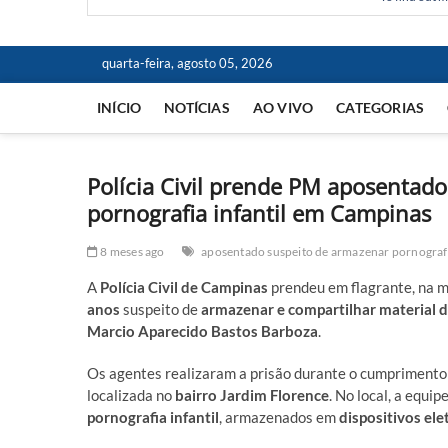
quarta-feira, agosto 05, 2026
INÍCIO
NOTÍCIAS
AO VIVO
CATEGORIAS
Polícia Civil prende PM aposentad
pornografia infantil em Campinas
8 meses ago
aposentado suspeito de armazenar pornografia
A
Polícia Civil de Campinas
prendeu em flagrante, na 
anos
suspeito de
armazenar e compartilhar material de
Marcio Aparecido Bastos Barboza
.
Os agentes realizaram a prisão durante o cumpriment
localizada no
bairro Jardim Florence
. No local, a equi
pornografia infantil
, armazenados em
dispositivos ele