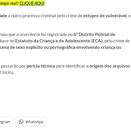
tempo real!
CLIQUE AQUI
dade
a outro processo criminal pelo crime de
estupro de vulnerável
, o
mou que a ocorrência foi registrada no
6º Distrito Policial de
 base no
Estatuto da Criança e do Adolescente (ECA)
, pelo crime de
cena de sexo explícito ou pornográfica envolvendo criança ou
e passarão por
perícia técnica
para identificar a
origem dos arquivos
ilícito.
legram
WhatsApp