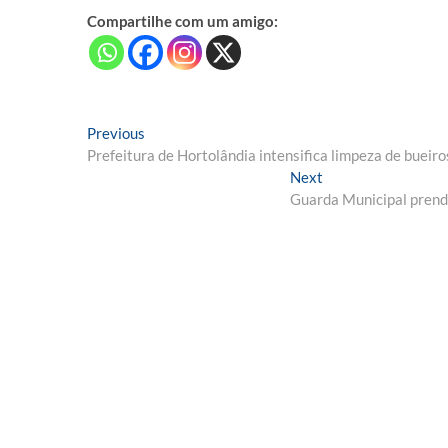
Compartilhe com um amigo:
Navegação
Previous
Previous
post:
Prefeitura de Hortolândia intensifica limpeza de bueiros
de
Next
Next
Post
post:
Guarda Municipal prend