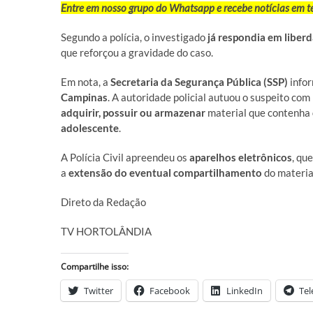
Entre em nosso grupo do Whatsapp e recebe notícias em 
Segundo a polícia, o investigado
já respondia em liber
que reforçou a gravidade do caso.
Em nota, a
Secretaria da Segurança Pública (SSP)
infor
Campinas
. A autoridade policial autuou o suspeito com
adquirir, possuir ou armazenar
material que contenha
adolescente
.
A Polícia Civil apreendeu os
aparelhos eletrônicos
, qu
a
extensão do eventual compartilhamento
do material 
Direto da Redação
TV HORTOLÂNDIA
Compartilhe isso:
Twitter
Facebook
LinkedIn
Te