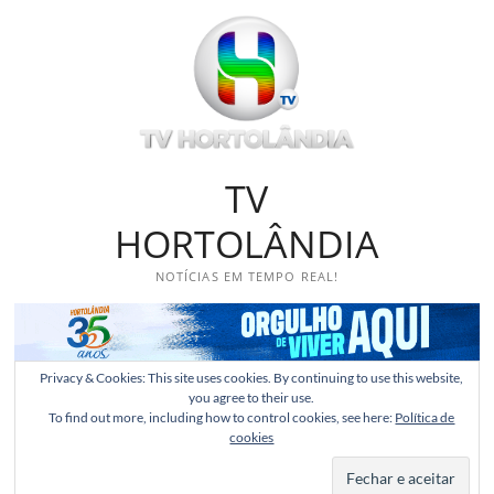
Skip
to
content
TV
HORTOLÂNDIA
NOTÍCIAS EM TEMPO REAL!
Privacy & Cookies: This site uses cookies. By continuing to use this website,
you agree to their use.
To find out more, including how to control cookies, see here:
Política de
cookies