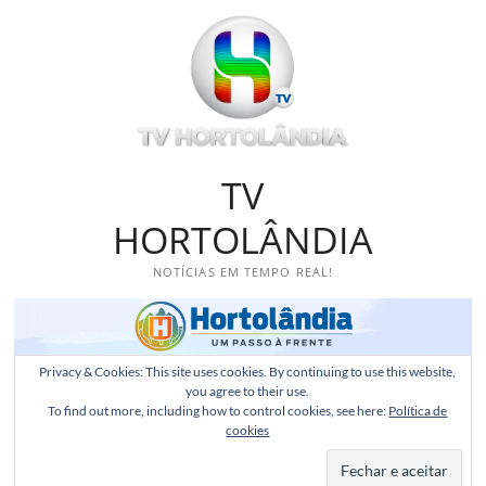
Skip
to
content
TV
HORTOLÂNDIA
NOTÍCIAS EM TEMPO REAL!
Privacy & Cookies: This site uses cookies. By continuing to use this website,
you agree to their use.
To find out more, including how to control cookies, see here:
Política de
cookies