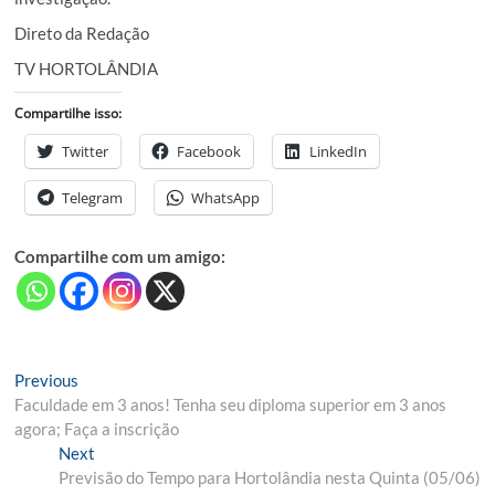
Direto da Redação
TV HORTOLÂNDIA
Compartilhe isso:
Twitter
Facebook
LinkedIn
Telegram
WhatsApp
Compartilhe com um amigo:
Navegação
Previous
Previous
post:
Faculdade em 3 anos! Tenha seu diploma superior em 3 anos
de
agora; Faça a inscrição
Post
Next
Next
post:
Previsão do Tempo para Hortolândia nesta Quinta (05/06)