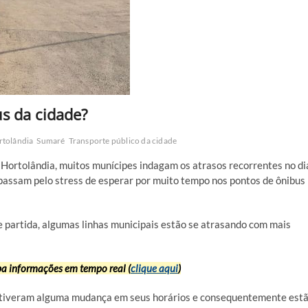
s da cidade?
rtolândia
Sumaré
Transporte público da cidade
 Hortolândia, muitos munícipes indagam os atrasos recorrentes no di
 passam pelo stress de esperar por muito tempo nos pontos de ônibus
 partida, algumas linhas municipais estão se atrasando com mais
 informações em tempo real (
clique aqui
)
e tiveram alguma mudança em seus horários e consequentemente est