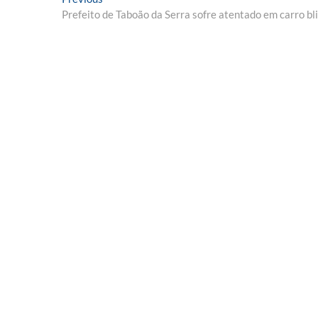
Navegação
post:
Prefeito de Taboão da Serra sofre atentado em carro bl
de
Post