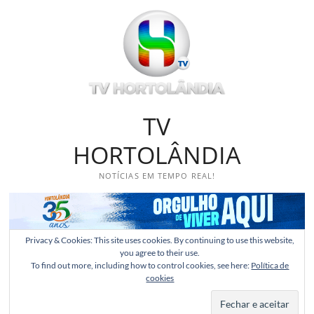
Skip
to
content
TV
HORTOLÂNDIA
NOTÍCIAS EM TEMPO REAL!
Privacy & Cookies: This site uses cookies. By continuing to use this website,
you agree to their use.
To find out more, including how to control cookies, see here:
Política de
cookies