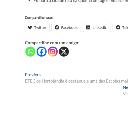
Embora a cidade não há queima de fogos oficial, s
Compartilhe isso:
Twitter
Facebook
LinkedIn
Te
Compartilhe com um amigo:
Navegação
Previous
Previous
post:
ETEC de Hortolândia é destaque e uma das Escolas mai
de
Ne
Post
Ve