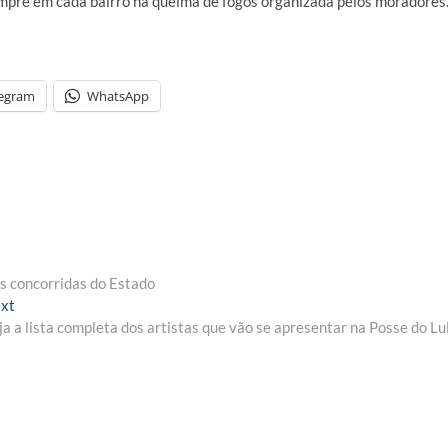
empre em cada bairro há queima de fogos organizada pelos moradores
legram
WhatsApp
s concorridas do Estado
Next
xt
post:
ja a lista completa dos artistas que vão se apresentar na Posse do Lu