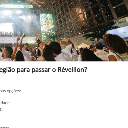
egião para passar o Réveillon?
boas opções:
idade.
s.
ureza.