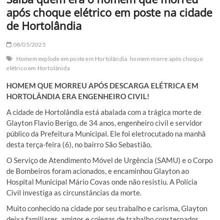
após choque elétrico em poste na cidade
de Hortolândia
08/05/2025
Homem explode em poste em Hortolândia
homem morre após choque
elétrico em Hortolânida
HOMEM QUE MORREU APÓS DESCARGA ELÉTRICA EM
HORTOLÂNDIA ERA ENGENHEIRO CIVIL!
A cidade de Hortolândia está abalada com a trágica morte de
Glayton Flavio Berigo, de 34 anos, engenheiro civil e servidor
público da Prefeitura Municipal. Ele foi eletrocutado na manhã
desta terça-feira (6), no bairro São Sebastião.
O Serviço de Atendimento Móvel de Urgência (SAMU) e o Corpo
de Bombeiros foram acionados, e encaminhou Glayton ao
Hospital Municipal Mário Covas onde não resistiu. A Polícia
Civil investiga as circunstâncias da morte.
Muito conhecido na cidade por seu trabalho e carisma, Glayton
deixa familiares, amigos e colegas de trabalho consternados.