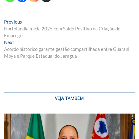
Navegação
Previous
Previous
post:
Hortolândia Inicia 2025 com Saldo Positivo na Criação de
de
Empregos
Post
Next
Next
post:
Acordo histórico garante gestão compartilhada entre Guarani
Mbya e Parque Estadual do Jaraguá
VEJA TAMBÉM