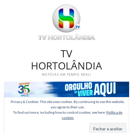
Skip
to
content
TV
HORTOLÂNDIA
NOTÍCIAS EM TEMPO REAL!
Privacy & Cookies: This site uses cookies. By continuing to use this website,
you agree to their use.
To find out more, including how to control cookies, see here:
Política de
cookies