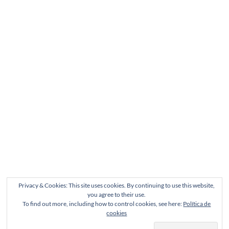
Privacy & Cookies: This site uses cookies. By continuing to use this website,
you agree to their use.
To find out more, including how to control cookies, see here:
Política de
cookies