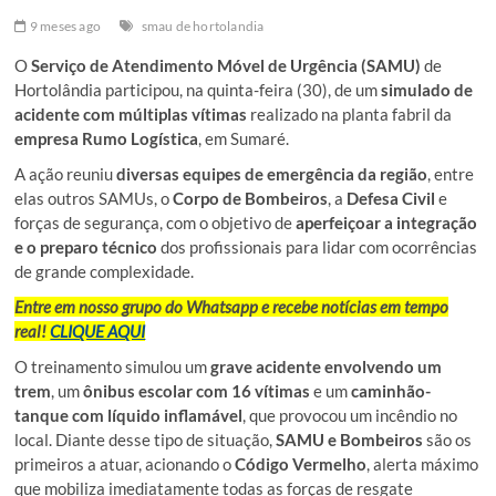
9 meses ago
smau de hortolandia
O
Serviço de Atendimento Móvel de Urgência (SAMU)
de
Hortolândia participou, na quinta-feira (30), de um
simulado de
acidente com múltiplas vítimas
realizado na planta fabril da
empresa Rumo Logística
, em Sumaré.
A ação reuniu
diversas equipes de emergência da região
, entre
elas outros SAMUs, o
Corpo de Bombeiros
, a
Defesa Civil
e
forças de segurança, com o objetivo de
aperfeiçoar a integração
e o preparo técnico
dos profissionais para lidar com ocorrências
de grande complexidade.
Entre em nosso grupo do Whatsapp e recebe notícias em tempo
real!
CLIQUE AQUI
O treinamento simulou um
grave acidente envolvendo um
trem
, um
ônibus escolar com 16 vítimas
e um
caminhão-
tanque com líquido inflamável
, que provocou um incêndio no
local. Diante desse tipo de situação,
SAMU e Bombeiros
são os
primeiros a atuar, acionando o
Código Vermelho
, alerta máximo
que mobiliza imediatamente todas as forças de resgate