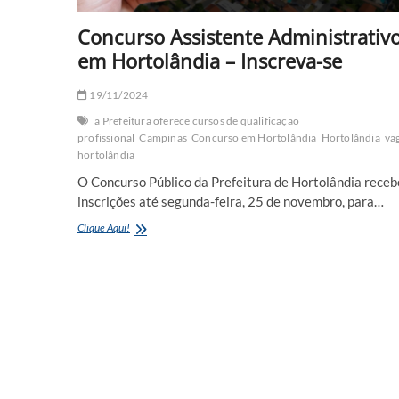
Concurso Assistente Administrativ
em Hortolândia – Inscreva-se
19/11/2024
a Prefeitura oferece cursos de qualificação
profissional
Campinas
Concurso em Hortolândia
Hortolândia
va
hortolândia
O Concurso Público da Prefeitura de Hortolândia receb
inscrições até segunda-feira, 25 de novembro, para…
Concurso
Clique Aqui!
Assistente
Administrativo
em
Hortolândia
–
Inscreva-
se