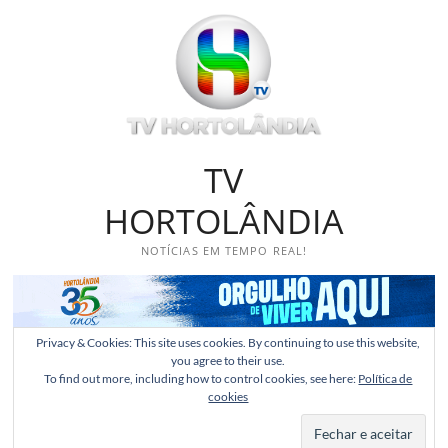
Skip
to
content
TV
HORTOLÂNDIA
NOTÍCIAS EM TEMPO REAL!
Privacy & Cookies: This site uses cookies. By continuing to use this website,
you agree to their use.
To find out more, including how to control cookies, see here:
Política de
cookies