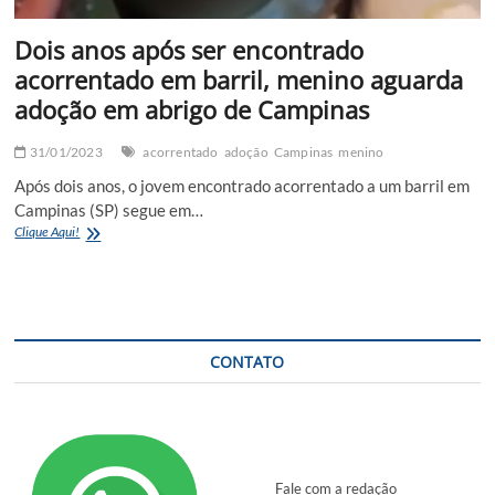
Dois anos após ser encontrado
acorrentado em barril, menino aguarda
adoção em abrigo de Campinas
31/01/2023
acorrentado
adoção
Campinas
menino
Após dois anos, o jovem encontrado acorrentado a um barril em
Campinas (SP) segue em…
Dois
Clique Aqui!
anos
após
ser
encontrado
acorrentado
em
CONTATO
barril,
menino
aguarda
adoção
em
abrigo
Fale com a redação
de