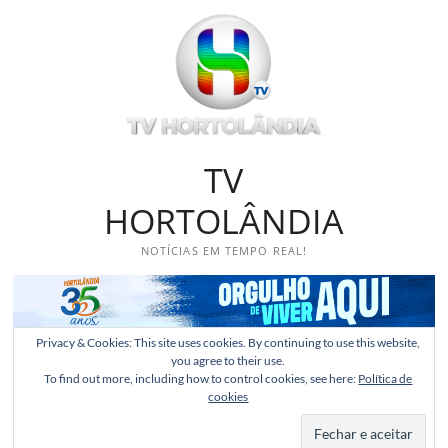
Skip
to
content
TV
HORTOLÂNDIA
NOTÍCIAS EM TEMPO REAL!
Privacy & Cookies: This site uses cookies. By continuing to use this website,
you agree to their use.
To find out more, including how to control cookies, see here:
Política de
cookies