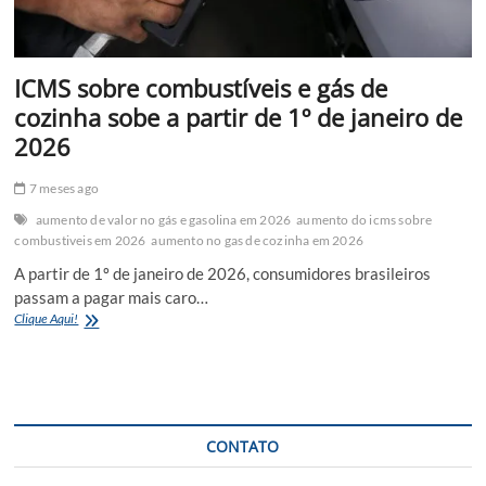
ICMS sobre combustíveis e gás de
cozinha sobe a partir de 1º de janeiro de
2026
7 meses ago
aumento de valor no gás e gasolina em 2026
aumento do icms sobre
combustiveis em 2026
aumento no gas de cozinha em 2026
A partir de 1º de janeiro de 2026, consumidores brasileiros
passam a pagar mais caro…
ICMS
Clique Aqui!
sobre
combustíveis
e
gás
de
cozinha
CONTATO
sobe
a