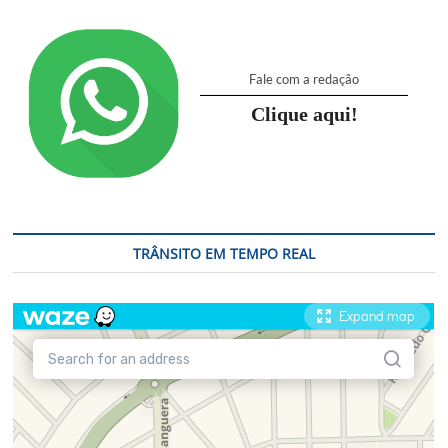
partir
de
1º
de
Fale com a redação
janeiro
de
Clique aqui!
2026
TRÂNSITO EM TEMPO REAL