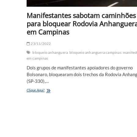
Manifestantes sabotam caminhões
para bloquear Rodovia Anhanguer
em Campinas
23/11/2022
bloqueio anhanguera
bloqueio anhanguera campinas
manifes
em campinas
Dois grupos de manifestantes apoiadores do governo
Bolsonaro, bloquearam dois trechos da Rodovia Anhan
(SP-330),…
Manifestantes
Clique Aqui!
sabotam
caminhões
para
bloquear
Rodovia
Anhanguera
em
Campinas