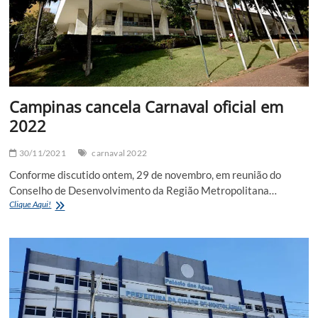
do
Carnaval
2022
Campinas cancela Carnaval oficial em
2022
30/11/2021
carnaval 2022
Conforme discutido ontem, 29 de novembro, em reunião do
Conselho de Desenvolvimento da Região Metropolitana…
Campinas
Clique Aqui!
cancela
Carnaval
oficial
em
2022