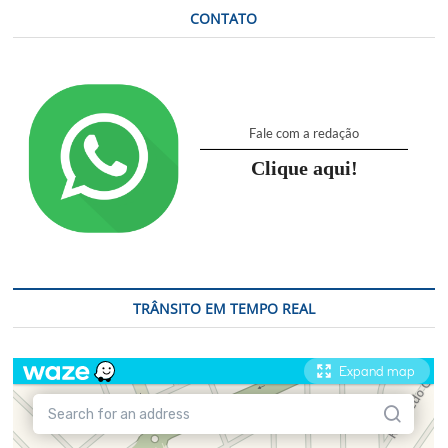
tratar
CONTATO
de
réveillon
e
carnaval
Fale com a redação
Clique aqui!
TRÂNSITO EM TEMPO REAL