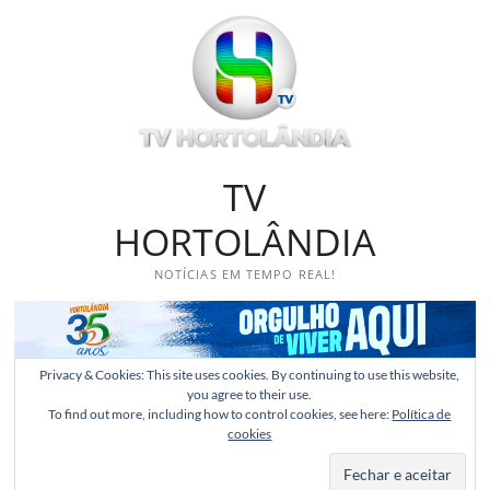
Skip
to
content
TV
HORTOLÂNDIA
NOTÍCIAS EM TEMPO REAL!
Privacy & Cookies: This site uses cookies. By continuing to use this website,
you agree to their use.
To find out more, including how to control cookies, see here:
Política de
cookies