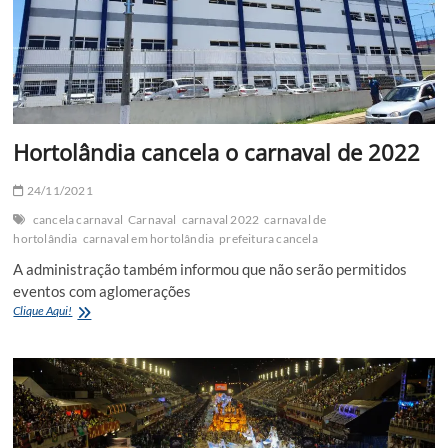
Hortolândia cancela o carnaval de 2022
24/11/2021
cancela carnaval
Carnaval
carnaval 2022
carnaval de
hortolândia
carnaval em hortolândia
prefeitura cancela
A administração também informou que não serão permitidos
eventos com aglomerações
Hortolândia
Clique Aqui!
cancela
o
carnaval
de
2022