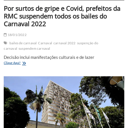
Por surtos de gripe e Covid, prefeitos da
RMC suspendem todos os bailes do
Carnaval 2022
18/01/2022
bailes de carnaval
Carnaval
carnaval 2022
suspenção do
carnaval
suspendem carnaval
Decisão inclui manifestações culturais e de lazer
Por
Clique Aqui!
surtos
de
gripe
e
Covid,
prefeitos
da
RMC
suspendem
todos
os
bailes