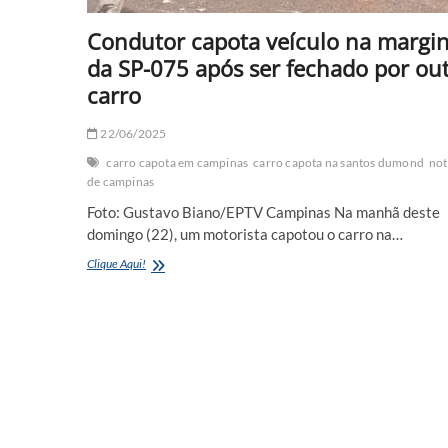
Condutor capota veículo na margin
da SP-075 após ser fechado por ou
carro
22/06/2025
carro capota em campinas
carro capota na santos dumond
not
de campinas
Foto: Gustavo Biano/EPTV Campinas Na manhã deste
domingo (22), um motorista capotou o carro na…
Condutor
Clique Aqui!
capota
veículo
na
marginal
da
SP-
075
após
ser
fechado