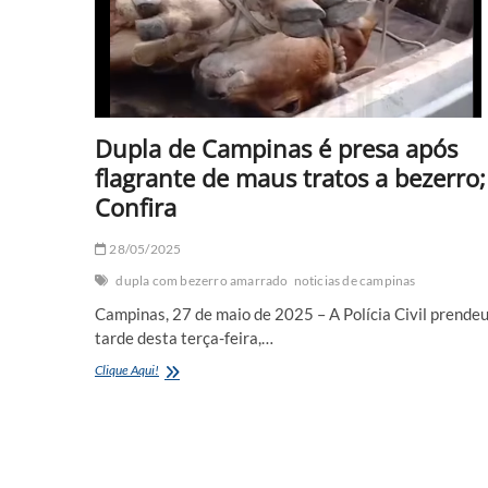
Dupla de Campinas é presa após
flagrante de maus tratos a bezerro;
Confira
28/05/2025
dupla com bezerro amarrado
noticias de campinas
Campinas, 27 de maio de 2025 – A Polícia Civil prendeu
tarde desta terça-feira,…
Dupla
Clique Aqui!
de
Campinas
é
presa
após
flagrante