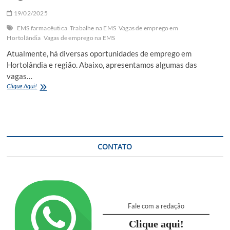
19/02/2025
EMS farmacêutica
Trabalhe na EMS
Vagas de emprego em
Hortolândia
Vagas de emprego na EMS
Atualmente, há diversas oportunidades de emprego em
Hortolândia e região. Abaixo, apresentamos algumas das
vagas…
Vagas
Clique Aqui!
de
emprego
em
Hortolândia
e
região!
CONTATO
Mande
seu
currículo
Fale com a redação
Clique aqui!