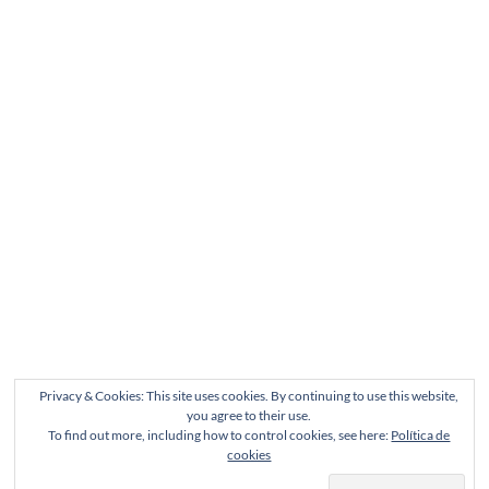
Privacy & Cookies: This site uses cookies. By continuing to use this website,
you agree to their use.
To find out more, including how to control cookies, see here:
Política de
cookies