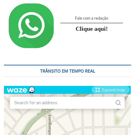
Dores
Moura,
em
Fale com a redação
Hortolândia
Clique aqui!
TRÂNSITO EM TEMPO REAL