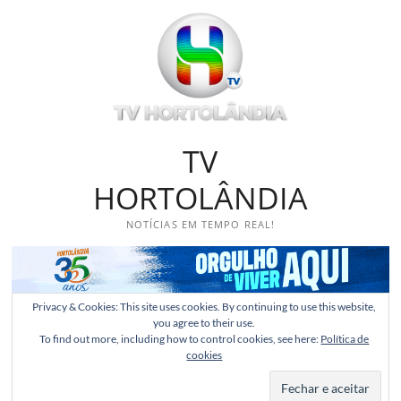
Skip
to
content
TV
HORTOLÂNDIA
NOTÍCIAS EM TEMPO REAL!
Privacy & Cookies: This site uses cookies. By continuing to use this website,
you agree to their use.
To find out more, including how to control cookies, see here:
Política de
cookies