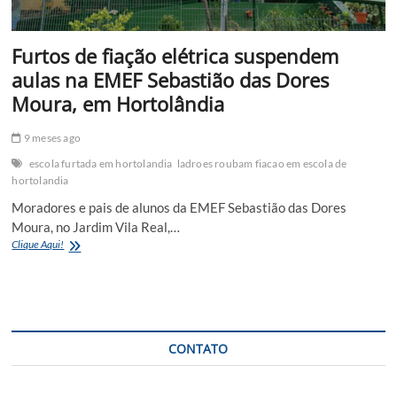
Furtos de fiação elétrica suspendem
aulas na EMEF Sebastião das Dores
Moura, em Hortolândia
9 meses ago
escola furtada em hortolandia
ladroes roubam fiacao em escola de
hortolandia
Moradores e pais de alunos da EMEF Sebastião das Dores
Moura, no Jardim Vila Real,…
Furtos
Clique Aqui!
de
fiação
elétrica
suspendem
aulas
na
CONTATO
EMEF
Sebastião
das