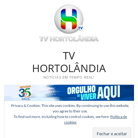
Skip
to
content
TV
HORTOLÂNDIA
NOTÍCIAS EM TEMPO REAL!
Privacy & Cookies: This site uses cookies. By continuing to use this website,
you agree to their use.
To find out more, including how to control cookies, see here:
Política de
cookies