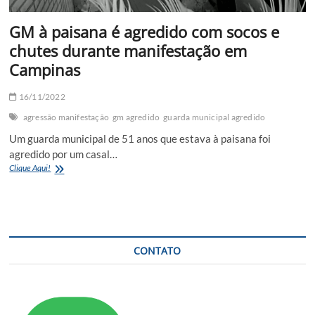
GM à paisana é agredido com socos e
chutes durante manifestação em
Campinas
16/11/2022
agressão manifestação
gm agredido
guarda municipal agredido
Um guarda municipal de 51 anos que estava à paisana foi
agredido por um casal…
GM
Clique Aqui!
à
paisana
é
agredido
com
socos
CONTATO
e
chutes
durante
manifestação
em