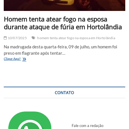
Homem tenta atear fogo na esposa
durante ataque de fúria em Hortolândia
10/07/2025
homem tenta atear fogo na esposa em Hortolândia
Na madrugada desta quarta-feira, 09 de julho, um homem foi
preso em flagrante após tentar…
Homem
Clique Aqui!
tenta
atear
fogo
na
esposa
durante
CONTATO
ataque
de
fúria
em
Hortolândia
Fale com a redação