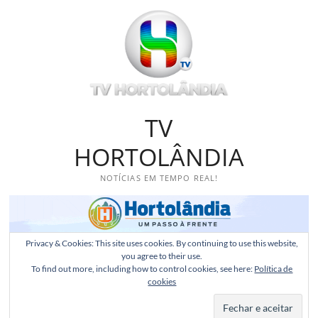
Skip
to
content
TV
HORTOLÂNDIA
NOTÍCIAS EM TEMPO REAL!
Privacy & Cookies: This site uses cookies. By continuing to use this website,
you agree to their use.
To find out more, including how to control cookies, see here:
Política de
cookies