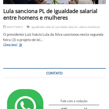
Lula sanciona PL de igualdade salarial
entre homens e mulheres
04/07/2023
igualdade salarial
paridade salarial
salário mulheres
O presidente Luiz Inácio Lula da Silva sancionou nesta segunda-
feira (3) o projeto de lei…
Lula
Clique Aqui!
sanciona
PL
de
igualdade
salarial
entre
CONTATO
homens
e
mulheres
Fale com a redação