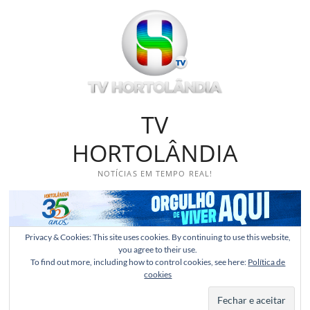
Skip
to
content
TV
HORTOLÂNDIA
NOTÍCIAS EM TEMPO REAL!
Privacy & Cookies: This site uses cookies. By continuing to use this website,
you agree to their use.
To find out more, including how to control cookies, see here:
Política de
cookies