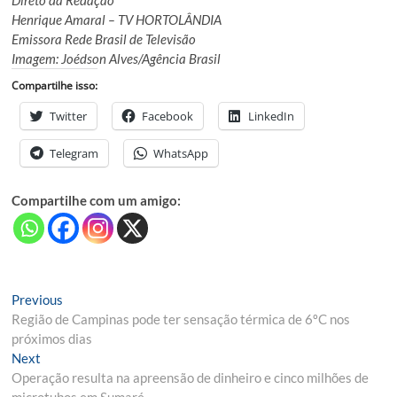
Direto da Redação
Henrique Amaral – TV HORTOLÂNDIA
Emissora Rede Brasil de Televisão
Imagem: Joédson Alves/Agência Brasil
Compartilhe isso:
Twitter
Facebook
LinkedIn
Telegram
WhatsApp
Compartilhe com um amigo:
Navegação
Previous
Previous
post:
Região de Campinas pode ter sensação térmica de 6ºC nos
de
próximos dias
Post
Next
Next
post:
Operação resulta na apreensão de dinheiro e cinco milhões de