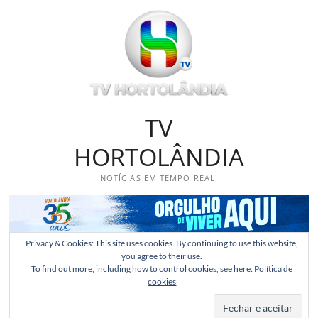
Skip
to
content
TV
HORTOLÂNDIA
NOTÍCIAS EM TEMPO REAL!
Privacy & Cookies: This site uses cookies. By continuing to use this website,
you agree to their use.
To find out more, including how to control cookies, see here:
Política de
cookies