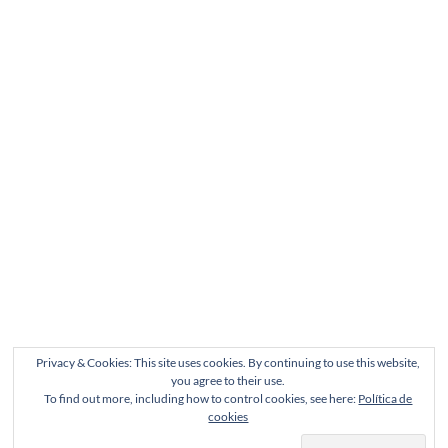
Privacy & Cookies: This site uses cookies. By continuing to use this website,
you agree to their use.
To find out more, including how to control cookies, see here:
Política de
cookies