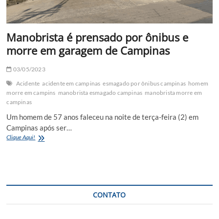
Manobrista é prensado por ônibus e
morre em garagem de Campinas
03/05/2023
Acidente
acidente em campinas
esmagado por ônibus campinas
homem
morre em campins
manobrista esmagado campinas
manobrista morre em
campinas
Um homem de 57 anos faleceu na noite de terça-feira (2) em
Campinas após ser…
Manobrista
Clique Aqui!
é
prensado
por
ônibus
e
morre
CONTATO
em
garagem
de