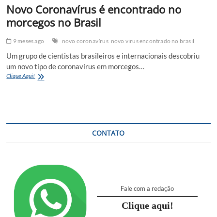
Novo Coronavírus é encontrado no
morcegos no Brasil
9 meses ago
novo coronavírus
novo virus encontrado no brasil
Um grupo de cientistas brasileiros e internacionais descobriu
um novo tipo de coronavírus em morcegos…
Novo
Clique Aqui!
Coronavírus
é
encontrado
no
morcegos
no
CONTATO
Brasil
Fale com a redação
Clique aqui!