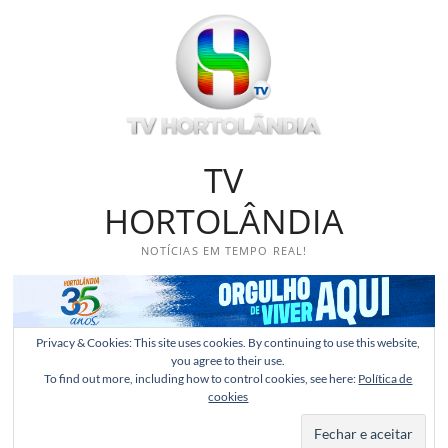
Skip
to
content
TV
HORTOLÂNDIA
NOTÍCIAS EM TEMPO REAL!
Privacy & Cookies: This site uses cookies. By continuing to use this website,
you agree to their use.
To find out more, including how to control cookies, see here:
Política de
cookies