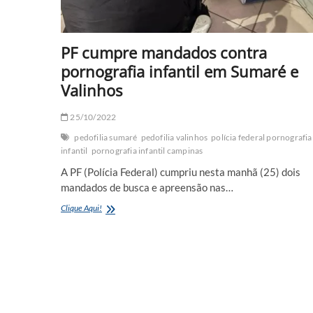
PF cumpre mandados contra
pornografia infantil em Sumaré e
Valinhos
25/10/2022
pedofilia sumaré
pedofilia valinhos
polícia federal pornografia
infantil
pornografia infantil campinas
A PF (Polícia Federal) cumpriu nesta manhã (25) dois
mandados de busca e apreensão nas…
PF
Clique Aqui!
cumpre
mandados
contra
pornografia
infantil
em
Sumaré
e