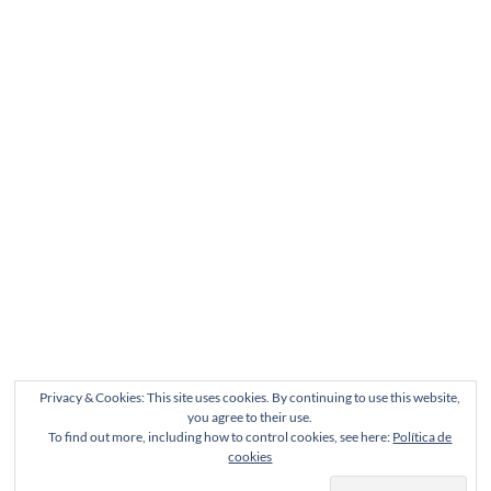
Privacy & Cookies: This site uses cookies. By continuing to use this website,
you agree to their use.
To find out more, including how to control cookies, see here:
Política de
cookies