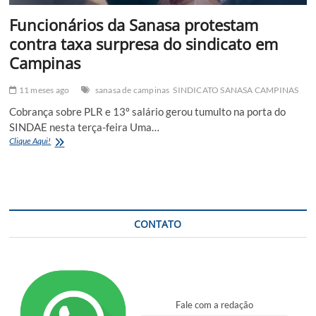
Funcionários da Sanasa protestam
contra taxa surpresa do sindicato em
Campinas
11 meses ago
sanasa de campinas
SINDICATO SANASA CAMPINAS
Cobrança sobre PLR e 13º salário gerou tumulto na porta do
SINDAE nesta terça-feira Uma…
Funcionários
Clique Aqui!
da
Sanasa
protestam
contra
taxa
surpresa
CONTATO
do
sindicato
em
Campinas
Fale com a redação