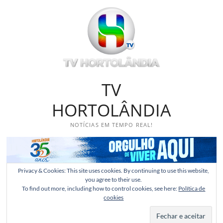
Skip
to
content
TV
HORTOLÂNDIA
NOTÍCIAS EM TEMPO REAL!
Privacy & Cookies: This site uses cookies. By continuing to use this website,
you agree to their use.
To find out more, including how to control cookies, see here:
Política de
cookies