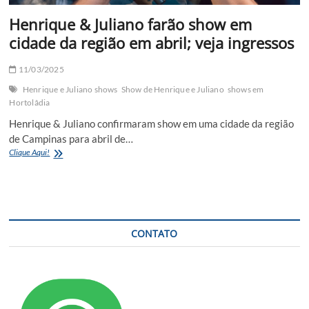
Henrique & Juliano farão show em
cidade da região em abril; veja ingressos
11/03/2025
Henrique e Juliano shows
Show de Henrique e Juliano
shows em
Hortolâdia
Henrique & Juliano confirmaram show em uma cidade da região
de Campinas para abril de…
Henrique
Clique Aqui!
&
Juliano
farão
show
em
cidade
CONTATO
da
região
em
abril;
veja
ingressos