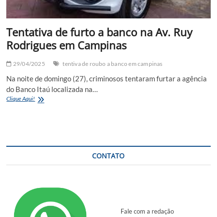
Tentativa de furto a banco na Av. Ruy
Rodrigues em Campinas
29/04/2025
tentiva de roubo a banco em campinas
Na noite de domingo (27), criminosos tentaram furtar a agência
do Banco Itaú localizada na…
Tentativa
Clique Aqui!
de
furto
a
banco
na
Av.
CONTATO
Ruy
Rodrigues
em
Campinas
Fale com a redação