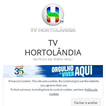
Skip
to
content
TV
HORTOLÂNDIA
NOTÍCIAS EM TEMPO REAL!
Privacy & Cookies: This site uses cookies. By continuing to use this website,
you agree to their use.
To find out more, including how to control cookies, see here:
Política de
cookies