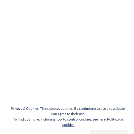
Privacy & Cookies: This site uses cookies. By continuing to use this website,
you agree to their use.
To find out more, including how to control cookies, see here:
Política de
cookies