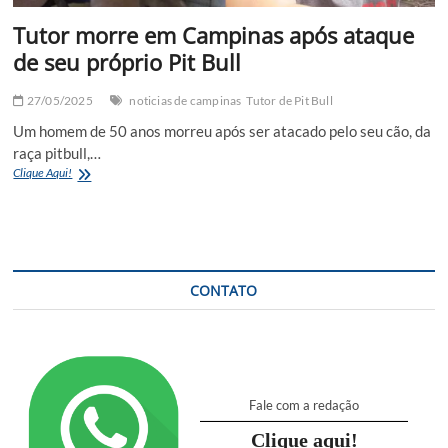
Tutor morre em Campinas após ataque
de seu próprio Pit Bull
27/05/2025
noticias de campinas
Tutor de Pit Bull
Um homem de 50 anos morreu após ser atacado pelo seu cão, da
raça pitbull,…
Tutor
Clique Aqui!
morre
em
Campinas
após
ataque
de
CONTATO
seu
próprio
Pit
Bull
Fale com a redação
Clique aqui!