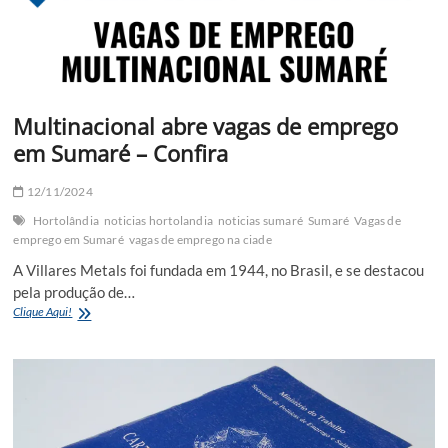
Multinacional abre vagas de emprego
em Sumaré – Confira
12/11/2024
Hortolândia
noticias hortolandia
noticias sumaré
Sumaré
Vagas de
emprego em Sumaré
vagas de emprego na ciade
A Villares Metals foi fundada em 1944, no Brasil, e se destacou
pela produção de…
Multinacional
Clique Aqui!
abre
vagas
de
emprego
em
Sumaré
–