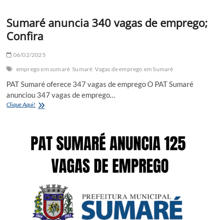
Sumaré anuncia 340 vagas de emprego;
Confira
06/02/2025
emprego em sumaré
Sumaré
Vagas de emprego em Sumaré
PAT Sumaré oferece 347 vagas de emprego O PAT Sumaré
anunciou 347 vagas de emprego…
Sumaré
Clique Aqui!
anuncia
340
vagas
de
emprego;
Confira