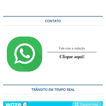
em
Sumaré
vai
gerar
quase
CONTATO
3
mil
vagas
de
emprego
Fale com a redação
Clique aqui!
TRÂNSITO EM TEMPO REAL