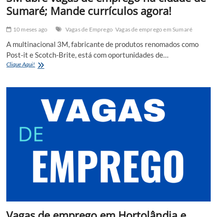
Sumaré; Mande currículos agora!
10 meses ago
Vagas de Emprego
Vagas de emprego em Sumaré
A multinacional 3M, fabricante de produtos renomados como
Post-it e Scotch-Brite, está com oportunidades de…
3M
Clique Aqui!
abre
vagas
de
emprego
na
cidade
de
Sumaré;
Mande
currículos
agora!
Vagas de emprego em Hortolândia e