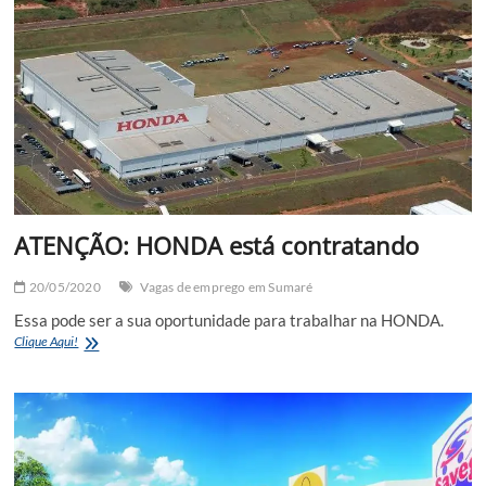
mais
de
30
vagas
para
novo
supermercado
atacadista
da
cidade
ATENÇÃO: HONDA está contratando
20/05/2020
Vagas de emprego em Sumaré
Essa pode ser a sua oportunidade para trabalhar na HONDA.
ATENÇÃO:
Clique Aqui!
HONDA
está
contratando