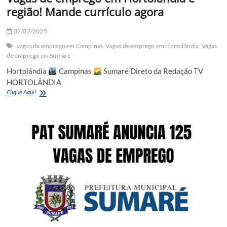
região! Mande currículo agora
07/07/2025
vagas de emprego em Campinas
Vagas de emprego em Hortolândia
Vagas
de emprego em Sumaré
Hortolândia
Campinas
Sumaré Direto da Redação TV
HORTOLÂNDIA
Vagas
Clique Aqui!
de
emprego
em
Hortolândia
e
região!
Mande
currículo
agora