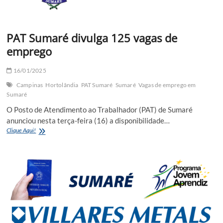
PAT Sumaré divulga 125 vagas de
emprego
16/01/2025
Campinas
Hortolândia
PAT Sumaré
Sumaré
Vagas de emprego em
Sumaré
O Posto de Atendimento ao Trabalhador (PAT) de Sumaré
anunciou nesta terça-feira (16) a disponibilidade…
PAT
Clique Aqui!
Sumaré
divulga
125
vagas
de
emprego