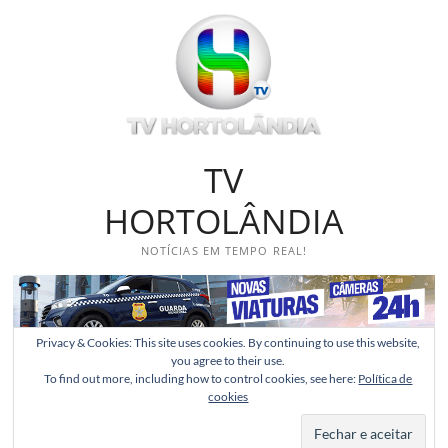
Skip
to
content
TV
HORTOLÂNDIA
NOTÍCIAS EM TEMPO REAL!
Privacy & Cookies: This site uses cookies. By continuing to use this website,
you agree to their use.
To find out more, including how to control cookies, see here:
Política de
cookies