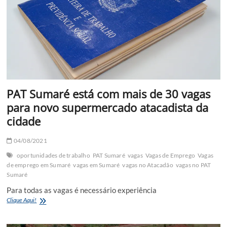
Confira
PAT Sumaré está com mais de 30 vagas
para novo supermercado atacadista da
cidade
04/08/2021
oportunidades de trabalho
PAT Sumaré
vagas
Vagas de Emprego
Vagas
de emprego em Sumaré
vagas em Sumaré
vagas no Atacadão
vagas no PAT
Sumaré
Para todas as vagas é necessário experiência
PAT
Clique Aqui!
Sumaré
está
com